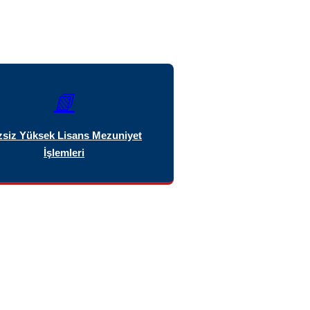
📗
zsiz Yüksek Lisans Mezuniyet
İşlemleri