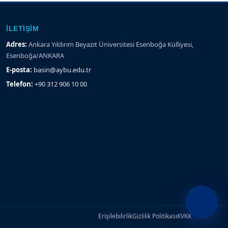
İLETIŞIM
Adres:
Ankara Yıldırım Beyazıt Üniversitesi Esenboğa Külliyesi,
Esenboğa/ANKARA
E-posta:
basin@aybu.edu.tr
Telefon:
+90 312 906 10 00
Erişilebilirlik
Gizlilik Politikası
KVKK