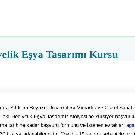
yelik Eşya Tasarımı Kursu
ara Yıldırım Beyazıt Üniversitesi Mimarlık ve Güzel Sanatla
 Takı-Hediyelik Eşya Tasarımı" Atölyesi'ne kursiyer başvuru
uma
tarihine kadar başvuru formunu ve istenen evrakları
aga
 kişi yararlanabilecektir. Covid – 19 salgını sebebiyle teor