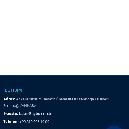
İLETIŞIM
Adres:
Ankara Yıldırım Beyazıt Üniversitesi Esenboğa Külliyesi,
Esenboğa/ANKARA
E-posta:
basin@aybu.edu.tr
Telefon:
+90 312 906 10 00