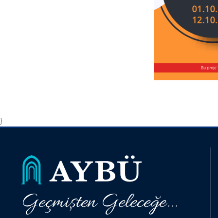
}
Geçmişten Geleceğe...