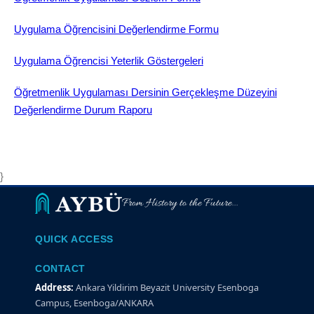
Uygulama Öğrencisini Değerlendirme Formu
Uygulama Öğrencisi Yeterlik Göstergeleri
Öğretmenlik Uygulaması Dersinin Gerçekleşme Düzeyini
Değerlendirme Durum Raporu
}
From History to the Future...
QUICK ACCESS
CONTACT
Address:
Ankara Yildirim Beyazit University Esenboga
Campus, Esenboga/ANKARA