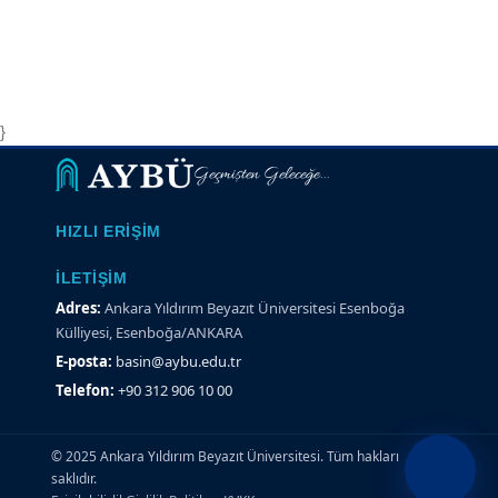
}
Geçmişten Geleceğe...
HIZLI ERIŞIM
İLETIŞIM
Adres:
Ankara Yıldırım Beyazıt Üniversitesi Esenboğa
Külliyesi, Esenboğa/ANKARA
E-posta:
basin@aybu.edu.tr
Telefon:
+90 312 906 10 00
© 2025 Ankara Yıldırım Beyazıt Üniversitesi. Tüm hakları
saklıdır.