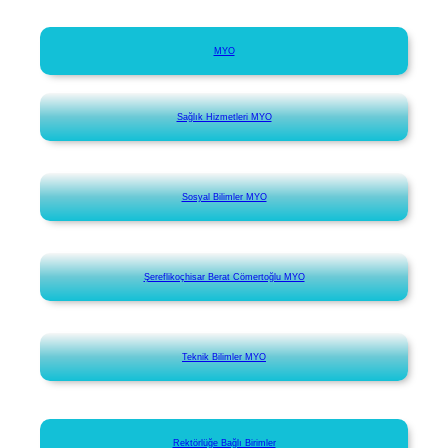
MYO
Sağlık Hizmetleri MYO
Sosyal Bilimler MYO
Şereflikoçhisar Berat Cömertoğlu MYO
Teknik Bilimler MYO
Rektörlüğe Bağlı Birimler