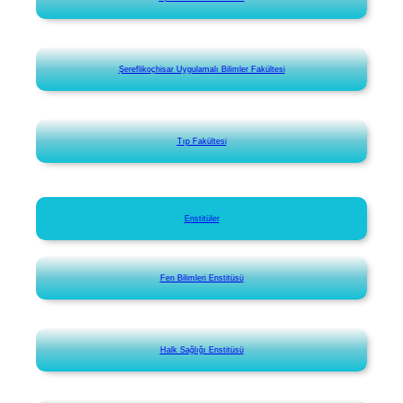
Şereflikoçhisar Uygulamalı Bilimler Fakültesi
Tıp Fakültesi
Enstitüler
Fen Bilimleri Enstitüsü
Halk Sağlığı Enstitüsü