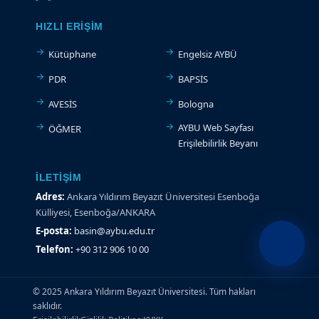
HIZLI ERIŞIM
Kütüphane
Engelsiz AYBÜ
PDR
BAPSİS
AVESİS
Bologna
AYBU Web Sayfası
ÖĞMER
Erişilebilirlik Beyanı
İLETIŞIM
Adres:
Ankara Yıldırım Beyazıt Üniversitesi Esenboğa
Külliyesi, Esenboğa/ANKARA
E-posta:
basin@aybu.edu.tr
Telefon:
+90 312 906 10 00
© 2025 Ankara Yıldırım Beyazıt Üniversitesi. Tüm hakları
saklıdır.