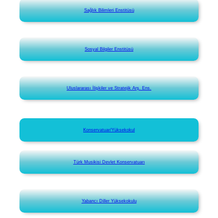
Sağlık Bilimleri Enstitüsü
Sosyal Bilgiler Enstitüsü
Uluslararası İlişkiler ve Stratejik Arş. Ens.
Konservatuar/Yüksekokul
Türk Musikisi Devlet Konservatuarı
Yabancı Diller Yüksekokulu