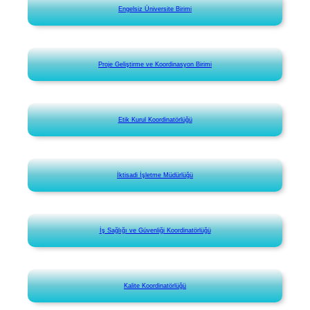
Engelsiz Üniversite Birimi
Proje Geliştirme ve Koordinasyon Birimi
Etik Kurul Koordinatörlüğü
İktisadi İşletme Müdürlüğü
İş Sağlığı ve Güvenliği Koordinatörlüğü
Kalite Koordinatörlüğü