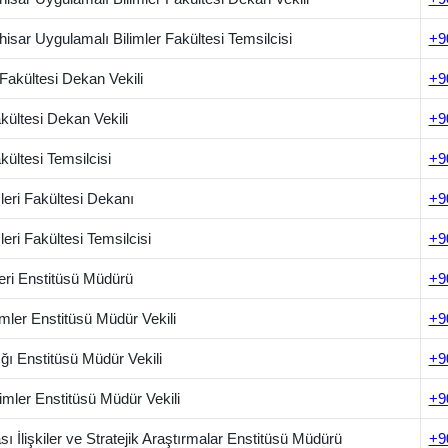
hisar Uygulamalı Bilimler Fakültesi Temsilcisi
+9
Fakültesi Dekan Vekili
+9
akültesi Dekan Vekili
+9
akültesi Temsilcisi
+9
leri Fakültesi Dekanı
+9
leri Fakültesi Temsilcisi
+9
eri Enstitüsü Müdürü
+9
imler Enstitüsü Müdür Vekili
+9
ğı Enstitüsü Müdür Vekili
+9
imler Enstitüsü Müdür Vekili
+9
sı İlişkiler ve Stratejik Araştırmalar Enstitüsü Müdürü
+9