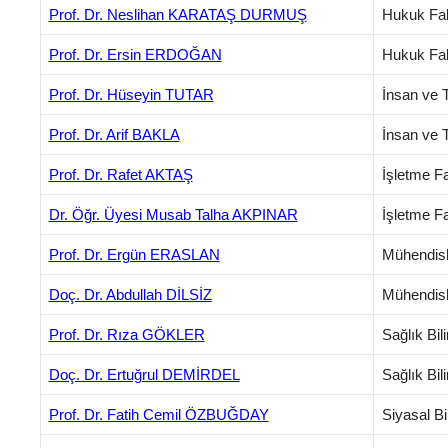
Prof. Dr. Neslihan KARATAŞ DURMUŞ
Hukuk Fak
Prof. Dr. Ersin ERDOĞAN
Hukuk Fak
Prof. Dr. Hüseyin TUTAR
İnsan ve T
Prof. Dr. Arif BAKLA
İnsan ve T
Prof. Dr. Rafet AKTAŞ
İşletme Fa
Dr. Öğr. Üyesi Musab Talha AKPINAR
İşletme Fa
Prof. Dr. Ergün ERASLAN
Mühendisl
Doç. Dr. Abdullah DİLSİZ
Mühendisli
Prof. Dr. Rıza GÖKLER
Sağlık Bil
Doç. Dr. Ertuğrul DEMİRDEL
Sağlık Bil
Prof. Dr. Fatih Cemil ÖZBUĞDAY
Siyasal Bi