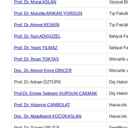
Prof. Dr. Murat ASLAN
Siyasal Bi
Prof. Dr. Mücella ARIKAN YORGUN
Tıp Fakül
Prof. Dr. Ahmet KESKİN
Tıp Fakült
Prof. Dr. Nuri ADIGÜZEL
İlahiyat F
Prof. Dr. Yasin YILMAZ
İlahiyat F
Prof. Dr. İhsan TOKTAŞ
Mimarlık 
Doç. Dr. Ahmet Emre DİNÇER
Mimarlık v
Prof. Dr. Adnan ÖZTÜRK
Diş Hekiml
Prof.Dr. Emine Şebnem KURŞUN ÇAKMAK
Diş Hekiml
Prof. Dr. Hüseyin CANBOLAT
Havacılık 
Doç. Dr. Abdulhamit KÜÇÜKASLAN
Havacılık 
Prof. Dr. Güven DELİCE
Şereflikoç