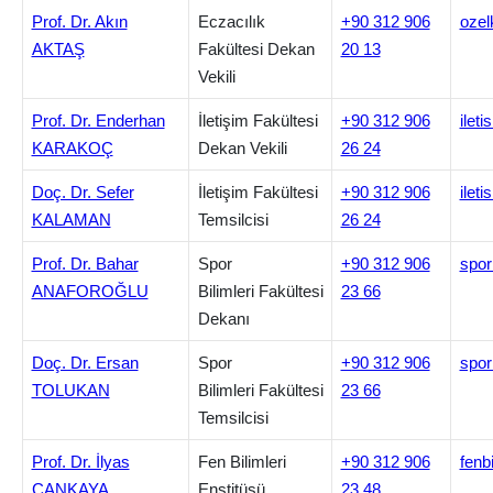
Prof. Dr. Akın
Eczacılık
+90 312 906
ozel
AKTAŞ
Fakültesi Dekan
20 13
Vekili
Prof. Dr. Enderhan
İletişim Fakültesi
+90 312 906
ilet
KARAKOÇ
Dekan Vekili
26 24
Doç. Dr. Sefer
İletişim Fakültesi
+90 312 906
ilet
KALAMAN
Temsilcisi
26 24
Prof. Dr. Bahar
Spor
+90 312 906
spor
ANAFOROĞLU
Bilimleri Fakültesi
23 66
Dekanı
Doç. Dr. Ersan
Spor
+90 312 906
spor
TOLUKAN
Bilimleri Fakültesi
23 66
Temsilcisi
Prof. Dr. İlyas
Fen Bilimleri
+90 312 906
fenb
ÇANKAYA
Enstitüsü
23 48