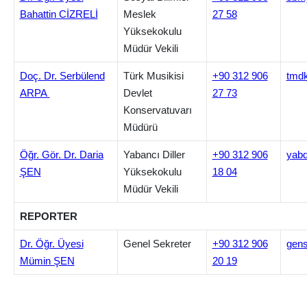
Bahattin CİZRELİ
Meslek
27 58
Yüksekokulu
Müdür Vekili
Doç. Dr. Serbülend
Türk Musikisi
+90 312 906
tmdk
ARPA
Devlet
27 73
Konservatuvarı
Müdürü
Öğr. Gör. Dr. Daria
Yabancı Diller
+90 312 906
yabd
ŞEN
Yüksekokulu
18 04
Müdür Vekili
REPORTER
Dr. Öğr. Üyesi
Genel Sekreter
+90 312 906
gens
Mümin ŞEN
20 19