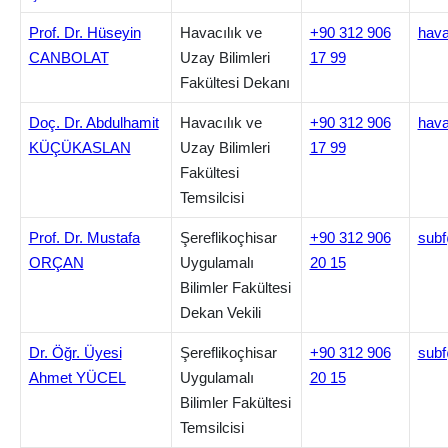
Prof. Dr. Hüseyin
Havacılık ve
+90 312 906
hava
CANBOLAT
Uzay Bilimleri
17 99
Fakültesi Dekanı
Doç. Dr. Abdulhamit
Havacılık ve
+90 312 906
hava
KÜÇÜKASLAN
Uzay Bilimleri
17 99
Fakültesi
Temsilcisi
Prof. Dr. Mustafa
Şereflikoçhisar
+90 312 906
subf
ORÇAN
Uygulamalı
20 15
Bilimler Fakültesi
Dekan Vekili
Dr. Öğr. Üyesi
Şereflikoçhisar
+90 312 906
subf
Ahmet YÜCEL
Uygulamalı
20 15
Bilimler Fakültesi
Temsilcisi