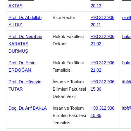
AKTAŞ
20 13
Prof. Dr. Abdullah
Vice Rector
+90 312 906
ozel
YILDIZ
20 11
Prof. Dr. Neslihan
Hukuk Fakültesi
+90 312 906
huku
KARATAŞ
Dekanı
21 02
DURMUŞ
Prof. Dr. Ersin
Hukuk Fakültesi
+90 312 906
huku
ERDOĞAN
Temsilcisi
21 02
Prof. Dr. Hüseyin
İnsan ve Toplum
+90 312 906
itbf
TUTAR
Bilimleri Fakültesi
15 36
Dekan Vekili
Doç. Dr. Arif BAKLA
İnsan ve Toplum
+90 312 906
itbf
Bilimleri Fakültesi
15 36
Temsilcisi