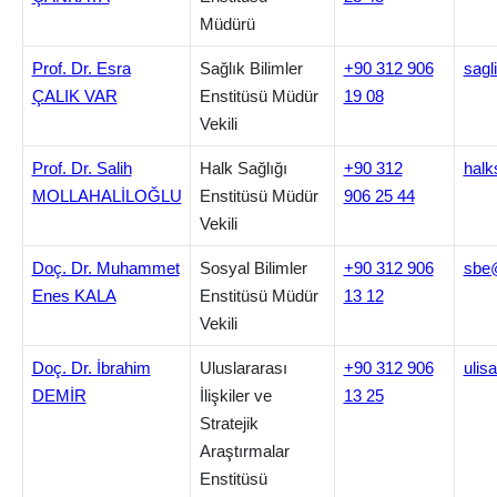
Müdürü
Prof. Dr. Esra
Sağlık Bilimler
+90 312 906
sagl
ÇALIK VAR
Enstitüsü Müdür
19 08
Vekili
Prof. Dr. Salih
Halk Sağlığı
+90 312
halk
MOLLAHALİLOĞLU
Enstitüsü Müdür
906 25 44
Vekili
Doç. Dr. Muhammet
Sosyal Bilimler
+90 312 906
sbe@
Enes KALA
Enstitüsü Müdür
13 12
Vekili
Doç. Dr. İbrahim
Uluslararası
+90 312 906
ulis
DEMİR
İlişkiler ve
13 25
Stratejik
Araştırmalar
Enstitüsü