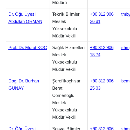
Müdürü
Dr. Öğr. Üyesi
Teknik Bilimler
+90 312 906
tmby
Abdullah ORMAN
Meslek
26 91
Yüksekokulu
Müdür Vekili
Prof. Dr. Murat KOÇ
Sağlık Hizmetleri
+90 312 906
shm
Meslek
18 74
Yüksekokulu
Müdür Vekili
Doç. Dr. Burhan
Şereflikoçhisar
+90 312 906
bcm
GÜNAY
Berat
25 03
Cömertoğlu
Meslek
Yüksekokulu
Müdür Vekili
Dr. Öğr. Üyesi
Sosyal Bilimler
+90 312 906
sbm