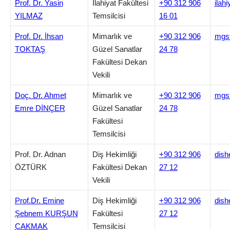
Prof. Dr. Yasin
İlahiyat Fakültesi
+90 312 906
ilah
YILMAZ
Temsilcisi
16 01
Prof. Dr. İhsan
Mimarlık ve
+90 312 906
mgsf
TOKTAŞ
Güzel Sanatlar
24 78
Fakültesi Dekan
Vekili
Doç. Dr. Ahmet
Mimarlık ve
+90 312 906
mgsf
Emre DİNÇER
Güzel Sanatlar
24 78
Fakültesi
Temsilcisi
Prof. Dr. Adnan
Diş Hekimliği
+90 312 906
dish
ÖZTÜRK
Fakültesi Dekan
27 12
Vekili
Prof.Dr. Emine
Diş Hekimliği
+90 312 906
dish
Şebnem KURŞUN
Fakültesi
27 12
ÇAKMAK
Temsilcisi