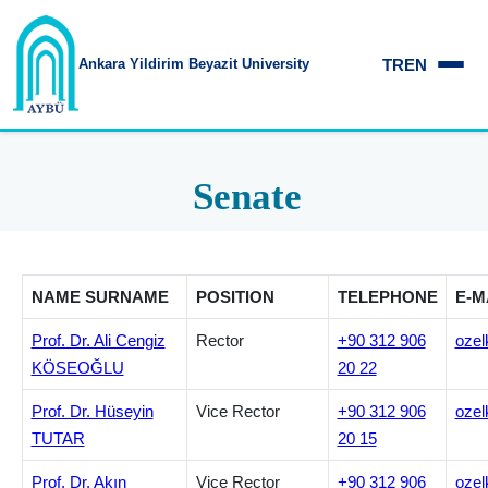
TR
EN
Ankara Yildirim
Beyazit University
Senate
NAME SURNAME
POSITION
TELEPHONE
E-M
Prof. Dr. Ali Cengiz
Rector
+90 312 906
ozel
KÖSEOĞLU
20 22
Prof. Dr. Hüseyin
Vice Rector
+90 312 906
ozel
TUTAR
20 15
Prof. Dr. Akın
Vice Rector
+90 312 906
ozel