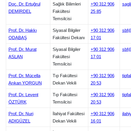
Doç. Dr. Ertuğrul
Sağlık Bilimleri
+90 312 906
sagl
DEMİRDEL
Fakültesi
25 85
Temsilcisi
Prof. Dr. Hakkı
Siyasal Bilgiler
+90 312 906
sbf@
ODABAŞ
Fakültesi Dekanı
17 01
Prof. Dr. Murat
Siyasal Bilgiler
+90 312 906
sbf@
ASLAN
Fakültesi
17 01
Temsilcisi
Prof. Dr. Mücella
Tıp Fakültesi
+90 312 906
tipf
Arıkan YORGUN
Dekan Vekili
20 53
Prof. Dr. Levent
Tıp Fakültesi
+90 312 906
tipf
ÖZTÜRK
Temsilcisi
20 53
Prof. Dr. Nuri
İlahiyat Fakültesi
+90 312 906
ilah
ADIGÜZEL
Dekan Vekili
16 01