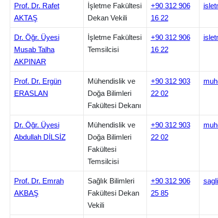
Prof. Dr. Rafet
İşletme Fakültesi
+90 312 906
isle
AKTAŞ
Dekan Vekili
16 22
Dr. Öğr. Üyesi
İşletme Fakültesi
+90 312 906
isle
Musab Talha
Temsilcisi
16 22
AKPINAR
Prof. Dr. Ergün
Mühendislik ve
+90 312 903
muhe
ERASLAN
Doğa Bilimleri
22 02
Fakültesi Dekanı
Dr. Öğr. Üyesi
Mühendislik ve
+90 312 903
muhe
Abdullah DİLSİZ
Doğa Bilimleri
22 02
Fakültesi
Temsilcisi
Prof. Dr. Emrah
Sağlık Bilimleri
+90 312 906
sagl
AKBAŞ
Fakültesi Dekan
25 85
Vekili