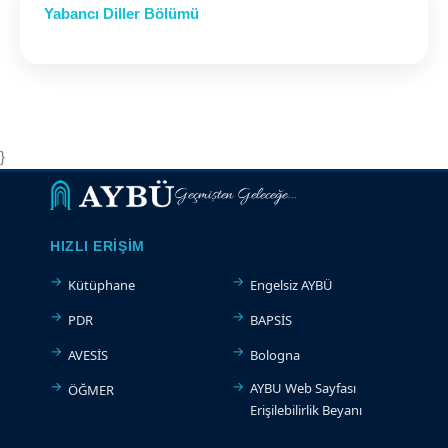
Yabancı Diller Bölümü
}
Geçmişten Geleceğe...
HIZLI ERIŞIM
Kütüphane
Engelsiz AYBÜ
PDR
BAPSİS
AVESİS
Bologna
AYBU Web Sayfası
ÖĞMER
Erişilebilirlik Beyanı