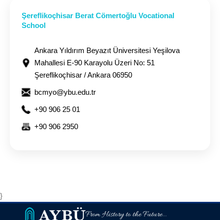
Şereflikoçhisar Berat Cömertoğlu Vocational
School
Ankara Yıldırım Beyazıt Üniversitesi Yeşilova
Mahallesi E-90 Karayolu Üzeri No: 51
Şereflikoçhisar / Ankara 06950
bcmyo@ybu.edu.tr
+90 906 25 01
+90 906 2950
}
From History to the Future...